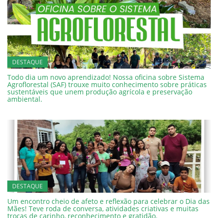
DESTAQUE
Todo dia um novo aprendizado! Nossa oficina sobre Sistema
Agroflorestal (SAF) trouxe muito conhecimento sobre práticas
sustentáveis que unem produção agrícola e preservação
ambiental.
DESTAQUE
Um encontro cheio de afeto e reflexão para celebrar o Dia das
Mães! Teve roda de conversa, atividades criativas e muitas
trocas de carinho, reconhecimento e gratidão.