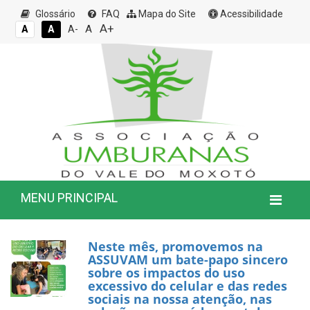
Glossário
FAQ
Mapa do Site
Acessibilidade
A+
A
A
A
A-
MENU PRINCIPAL
Neste mês, promovemos na
ASSUVAM um bate-papo sincero
sobre os impactos do uso
excessivo do celular e das redes
sociais na nossa atenção, nas