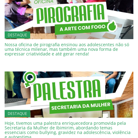
DESTAQUE
Nossa oficina de pirografia ensinou aos adolescentes não só
uma técnica milenar, mas também uma nova forma de
expressar criatividade e até gerar renda!
DESTAQUE
Hoje, tivemos uma palestra enriquecedora promovida pela
Secretaria da Mulher de Ibimirim, abordando temas
essenciais como bullying, gravidez na adolescência, violência
e autoestima.